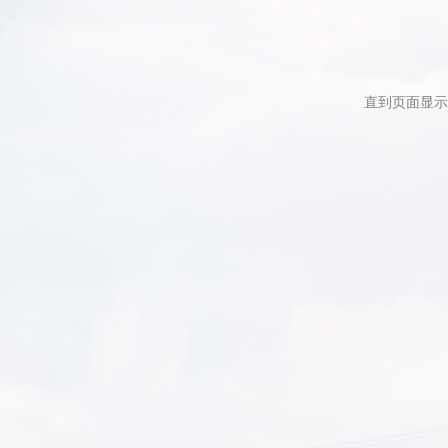
直到页面显示
出行帮助
出行须知
95375
24小时客服热线：
常见问题
服务投诉热线
：
95375-7（国内）
购票安全提示
+86 89895375-7（海外）
服务投诉监督热线
：
010-6961 5308
机上延误应急
010-6961 5309
机场截载时间
工作日时间
：
上午8:30-12:00